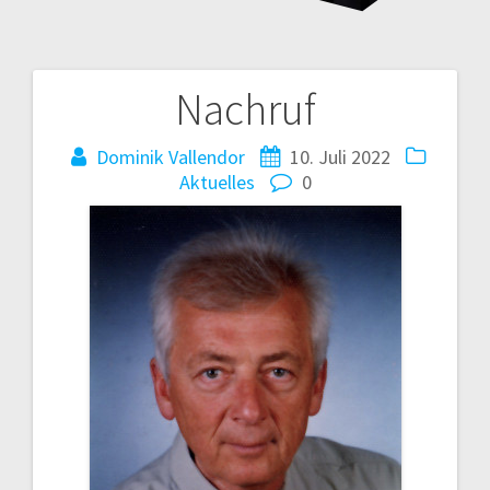
Nachruf
Beitragsnavigation
Dominik Vallendor
10. Juli 2022
Aktuelles
0