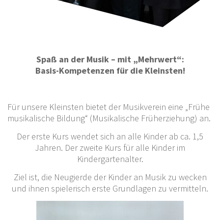
Spaß an der Musik – mit „Mehrwert“:
Basis-Kompetenzen für die Kleinsten!
Für unsere Kleinsten bietet der Musikverein eine „Frühe
musikalische Bildung“ (Musikalische Früherziehung) an.
Der erste Kurs wendet sich an alle Kinder ab ca. 1,5
Jahren. Der zweite Kurs für alle Kinder im
Kindergartenalter.
Ziel ist, die Neugierde der Kinder an Musik zu wecken
und ihnen spielerisch erste Grundlagen zu vermitteln.