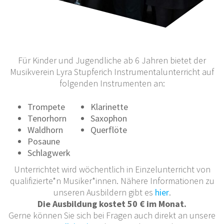
Für Kinder und Jugendliche ab 6 Jahren bietet der
Musikverein Lyra Stupferich Instrumentalunterricht auf
folgenden Instrumenten an:
Trompete
Klarinette
Tenorhorn
Saxophon
Waldhorn
Querflöte
Posaune
Schlagwerk
Unterrichtet wird wöchentlich in Einzelunterricht von
qualifizierte*n Musiker*innen. Nähere Informationen zu
unseren Ausbildern gibt es
hier
.
Die Ausbildung kostet 50 € im Monat.
Gerne können Sie sich bei Fragen auch direkt an unsere