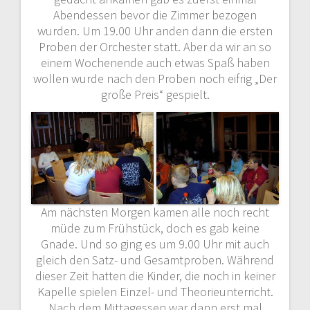
Abendessen bevor die Zimmer bezogen
wurden. Um 19.00 Uhr anden dann die ersten
Proben der Orchester statt. Aber da wir an so
einem Wochenende auch etwas Spaß haben
wollen wurde nach den Proben noch eifrig „Der
große Preis“ gespielt.
Am nächsten Morgen kamen alle noch recht
müde zum Frühstück, doch es gab keine
Gnade. Und so ging es um 9.00 Uhr mit auch
gleich den Satz- und Gesamtproben. Während
dieser Zeit hatten die Kinder, die noch in keiner
Kapelle spielen Einzel- und Theorieunterricht.
Nach dem Mittagessen war dann erst mal