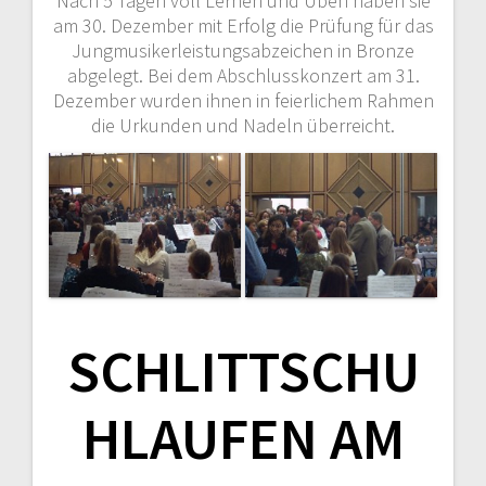
Nach 5 Tagen voll Lernen und Üben haben sie
am 30. Dezember mit Erfolg die Prüfung für das
Jungmusikerleistungsabzeichen in Bronze
abgelegt. Bei dem Abschlusskonzert am 31.
Dezember wurden ihnen in feierlichem Rahmen
die Urkunden und Nadeln überreicht.
SCHLITTSCHU
HLAUFEN AM