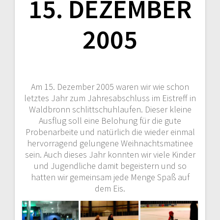
15. DEZEMBER
2005
Am 15. Dezember 2005 waren wir wie schon
letztes Jahr zum Jahresabschluss im Eistreff in
Waldbronn schlittschuhlaufen. Dieser kleine
Ausflug soll eine Belohung für die gute
Probenarbeite und natürlich die wieder einmal
hervorragend gelungene Weihnachtsmatinee
sein. Auch dieses Jahr konnten wir viele Kinder
und Jugendliche damit begeistern und so
hatten wir gemeinsam jede Menge Spaß auf
dem Eis.