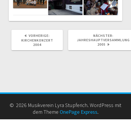
VORHERIGER
NÄCHSTE
VORHERIGE:
NÄCHSTER:
BEITRAG:
BEITRAG:
JAHRESHAUPTVERSAMMLUNG
KIRCHENKONZERT
2005
2004
© 2026 Musikverein Lyra Stupferich. WordPress mit
dem Theme
OnePage Express
.