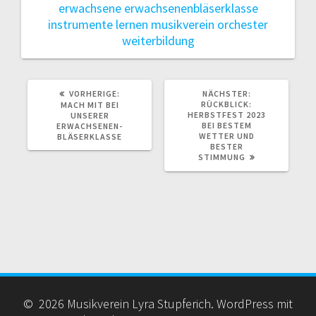
erwachsene
erwachsenenbläserklasse
instrumente
lernen
musikverein
orchester
weiterbildung
VORHERIGER
NÄCHSTER
VORHERIGE:
NÄCHSTER:
BEITRAG:
BEITRAG:
RÜCKBLICK:
MACH MIT BEI
HERBSTFEST 2023
UNSERER
BEI BESTEM
ERWACHSENEN-
WETTER UND
BLÄSERKLASSE
BESTER
STIMMUNG
© 2026 Musikverein Lyra Stupferich. WordPress mit