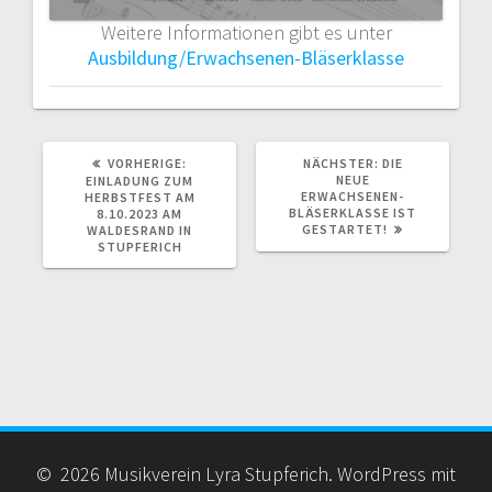
Weitere Informationen gibt es unter
Ausbildung/Erwachsenen-Bläserklasse
VORHERIGER
NÄCHSTER
VORHERIGE:
NÄCHSTER:
DIE
BEITRAG:
BEITRAG:
NEUE
EINLADUNG ZUM
ERWACHSENEN-
HERBSTFEST AM
BLÄSERKLASSE IST
8.10.2023 AM
GESTARTET!
WALDESRAND IN
STUPFERICH
© 2026 Musikverein Lyra Stupferich. WordPress mit