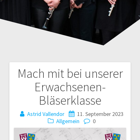
Mach mit bei unserer
Beitragsnavigation
Erwachsenen-
Bläserklasse
Astrid Vallendor
11. September 2023
Allgemein
0