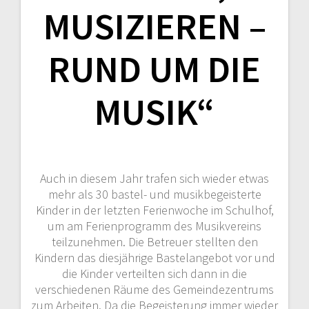
MUSIZIEREN –
RUND UM DIE
MUSIK“
Auch in diesem Jahr trafen sich wieder etwas
mehr als 30 bastel- und musikbegeisterte
Kinder in der letzten Ferienwoche im Schulhof,
um am Ferienprogramm des Musikvereins
teilzunehmen. Die Betreuer stellten den
Kindern das diesjährige Bastelangebot vor und
die Kinder verteilten sich dann in die
verschiedenen Räume des Gemeindezentrums
zum Arbeiten. Da die Begeisterung immer wieder