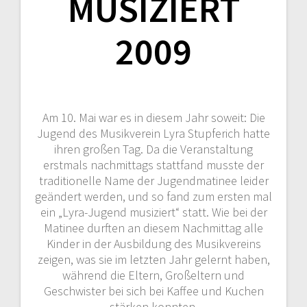
MUSIZIERT
2009
Am 10. Mai war es in diesem Jahr soweit: Die
Jugend des Musikverein Lyra Stupferich hatte
ihren großen Tag. Da die Veranstaltung
erstmals nachmittags stattfand musste der
traditionelle Name der Jugendmatinee leider
geändert werden, und so fand zum ersten mal
ein „Lyra-Jugend musiziert“ statt. Wie bei der
Matinee durften an diesem Nachmittag alle
Kinder in der Ausbildung des Musikvereins
zeigen, was sie im letzten Jahr gelernt haben,
während die Eltern, Großeltern und
Geschwister bei sich bei Kaffee und Kuchen
stärken konnten.