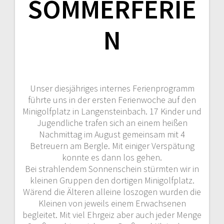
SOMMERFERIE
N
Unser diesjähriges internes Ferienprogramm
führte uns in der ersten Ferienwoche auf den
Minigolfplatz in Langensteinbach. 17 Kinder und
Jugendliche trafen sich an einem heißen
Nachmittag im August gemeinsam mit 4
Betreuern am Bergle. Mit einiger Verspätung
konnte es dann los gehen.
Bei strahlendem Sonnenschein stürmten wir in
kleinen Gruppen den dortigen Minigolfplatz.
Wärend die Älteren alleine loszogen wurden die
Kleinen von jeweils einem Erwachsenen
begleitet. Mit viel Ehrgeiz aber auch jeder Menge