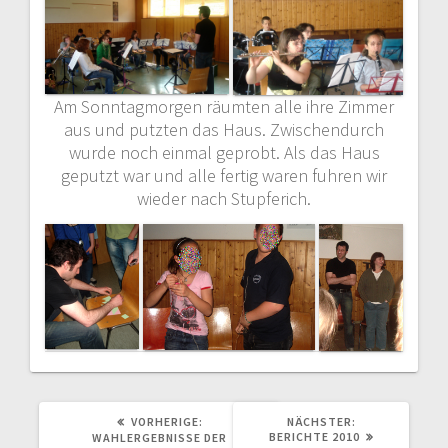
Am Sonntagmorgen räumten alle ihre Zimmer
aus und putzten das Haus. Zwischendurch
wurde noch einmal geprobt. Als das Haus
geputzt war und alle fertig waren fuhren wir
wieder nach Stupferich.
VORHERIGER
NÄCHSTER
VORHERIGE:
NÄCHSTER:
BEITRAG:
BEITRAG:
BERICHTE 2010
WAHLERGEBNISSE DER