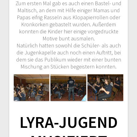
Zum ersten Mal gab es auch einen Bastel- und
Maltisch, an dem mit Hilfe einiger Mamas und
Papas eifrig Rasseln aus Klopapierrollen oder
Kronkorken gebastelt wurden. Außerdem
konnten die Kinder hier einige vorgedruckte
Motive bunt ausmalen.
Natürlich hatten sowohl die Schüler- als auch
die Jugenkapelle auch noch einen Auftritt, bei
dem sie das Publikum wieder mit einer bunten
Mischung an Stücken begeistern konnten.
LYRA-JUGEND