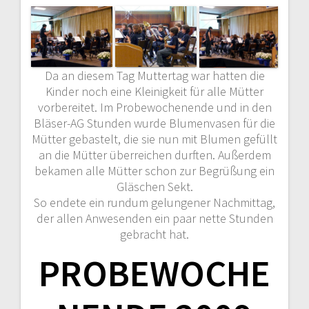
Da an diesem Tag Muttertag war hatten die
Kinder noch eine Kleinigkeit für alle Mütter
vorbereitet. Im Probewochenende und in den
Bläser-AG Stunden wurde Blumenvasen für die
Mütter gebastelt, die sie nun mit Blumen gefüllt
an die Mütter überreichen durften. Außerdem
bekamen alle Mütter schon zur Begrüßung ein
Gläschen Sekt.
So endete ein rundum gelungener Nachmittag,
der allen Anwesenden ein paar nette Stunden
gebracht hat.
PROBEWOCHE