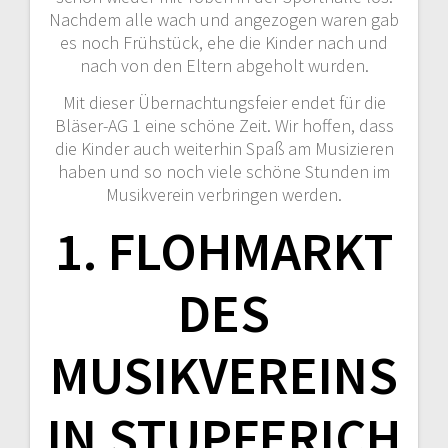
Nachdem alle wach und angezogen waren gab
es noch Frühstück, ehe die Kinder nach und
nach von den Eltern abgeholt wurden.
Mit dieser Übernachtungsfeier endet für die
Bläser-AG 1 eine schöne Zeit. Wir hoffen, dass
die Kinder auch weiterhin Spaß am Musizieren
haben und so noch viele schöne Stunden im
Musikverein verbringen werden.
1. FLOHMARKT
DES
MUSIKVEREINS
IN STUPFERICH