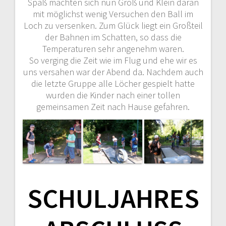
Spaß machten sich nun Groß und Klein daran
mit möglichst wenig Versuchen den Ball im
Loch zu versenken. Zum Glück liegt ein Großteil
der Bahnen im Schatten, so dass die
Temperaturen sehr angenehm waren.
So verging die Zeit wie im Flug und ehe wir es
uns versahen war der Abend da. Nachdem auch
die letzte Gruppe alle Löcher gespielt hatte
wurden die Kinder nach einer tollen
gemeinsamen Zeit nach Hause gefahren.
SCHULJAHRES