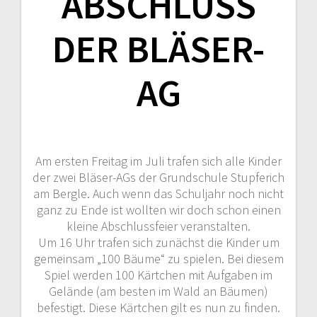
ABSCHLUSS
DER BLÄSER-
AG
Am ersten Freitag im Juli trafen sich alle Kinder
der zwei Bläser-AGs der Grundschule Stupferich
am Bergle. Auch wenn das Schuljahr noch nicht
ganz zu Ende ist wollten wir doch schon einen
kleine Abschlussfeier veranstalten.
Um 16 Uhr trafen sich zunächst die Kinder um
gemeinsam „100 Bäume“ zu spielen. Bei diesem
Spiel werden 100 Kärtchen mit Aufgaben im
Gelände (am besten im Wald an Bäumen)
befestigt. Diese Kärtchen gilt es nun zu finden.