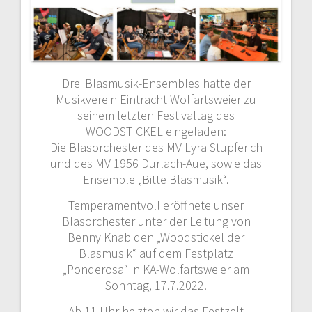
Drei Blasmusik-Ensembles hatte der
Musikverein Eintracht Wolfartsweier zu
seinem letzten Festivaltag des
WOODSTICKEL eingeladen:
Die Blasorchester des MV Lyra Stupferich
und des MV 1956 Durlach-Aue, sowie das
Ensemble „Bitte Blasmusik“.
Temperamentvoll eröffnete unser
Blasorchester unter der Leitung von
Benny Knab den „Woodstickel der
Blasmusik“ auf dem Festplatz
„Ponderosa“ in KA-Wolfartsweier am
Sonntag, 17.7.2022.
Ab 11 Uhr heizten wir das Festzelt