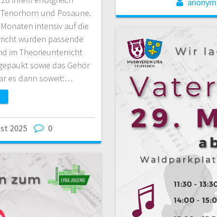
anonym
 Tenorhorn und Posaune.
 Monaten intensiv auf die
erricht wurden passende
d im Theorieunterricht
e gepaukt sowie das Gehör
 war es dann soweit:…
ust 2025
0