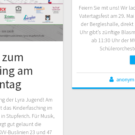
Feiern Sie mit uns! Wir la
Vatertagsfest am 29. Ma
der Bergleshalle, direk
Uhr gibt’s zünftige Blasm
ab 11:30 Uhr der M
Schülerorchest
g zum
hing am
anonym
ntag
ng der Lyra Jugend! Am
 das Kinderfasching im
n Stupferich. Für Musik,
gt gut gelaunt die
KVV-Buslinien 23 und 47