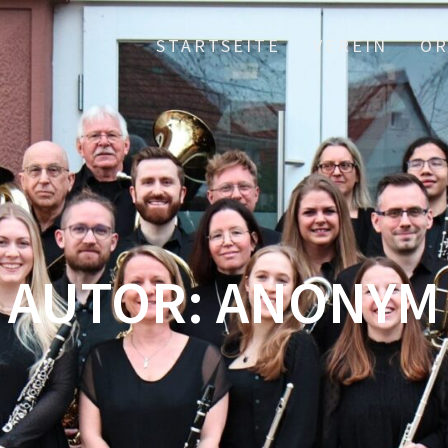
STARTSEITE
VEREIN
OR
AUTOR:
ANONYM