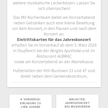
weitere musikalische Leckerbissen. Lassen Sie
sich überraschen!
Das MV-Küchenteam bietet am Konzertabend
neben Getränken auch eine kleine Bewirtung
vor dem Konzert, in den Pausen und nach dem
Konzert an.
Eintrittskarten für das Jahreskonzert
erhalten Sie im Vorverkauf ab dem 3. März 2026
in Stupferich bei der
Bergles Apotheke
und
im
Restaurant AUBRAC,
sowie am Konzertabend an der Abendkasse.
Haltestellen der KVV-Buslinien 23 und 47 sind
direkt neben dem Gemeindezentrum.
VORHERIGER
NÄCHSTER
VORHERIGE:
NÄCHSTER:
BEITRAG:
BEITRAG:
JAHRESKONZERT
EINLADUNG ZU
DES MUSIKVEREIN
LYRA JUGEND