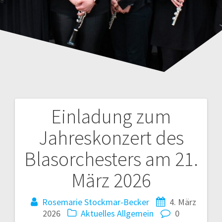
Einladung zum
Beitragsnavigation
Jahreskonzert des
Blasorchesters am 21.
März 2026
Rosemarie Stockmar-Becker
4. März
2026
Aktuelles
Allgemein
0