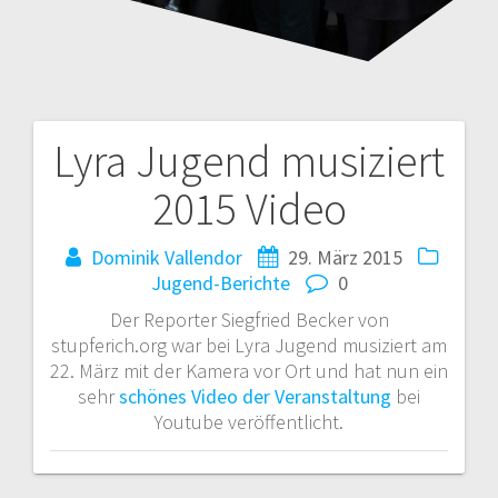
Lyra Jugend musiziert
Beitragsnavigation
2015 Video
Dominik Vallendor
29. März 2015
Jugend-Berichte
0
Der Reporter Siegfried Becker von
stupferich.org war bei Lyra Jugend musiziert am
22. März mit der Kamera vor Ort und hat nun ein
sehr
schönes Video der Veranstaltung
bei
Youtube veröffentlicht.