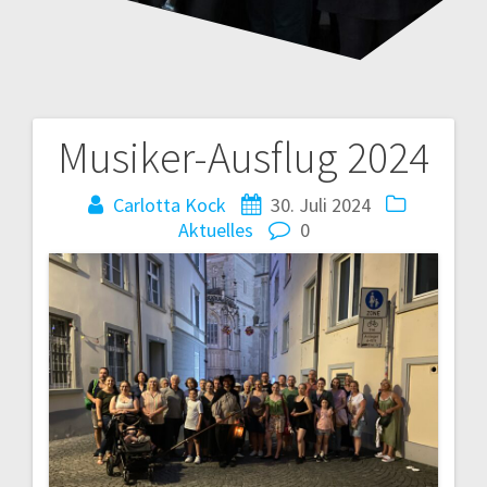
Musiker-Ausflug 2024
Beitragsnavigation
Carlotta Kock
30. Juli 2024
Aktuelles
0