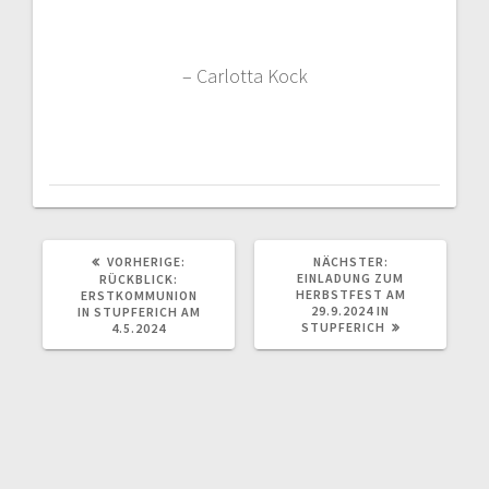
– Carlotta Kock
VORHERIGER
NÄCHSTER
VORHERIGE:
NÄCHSTER:
BEITRAG:
BEITRAG:
EINLADUNG ZUM
RÜCKBLICK:
HERBSTFEST AM
ERSTKOMMUNION
29.9.2024 IN
IN STUPFERICH AM
STUPFERICH
4.5.2024