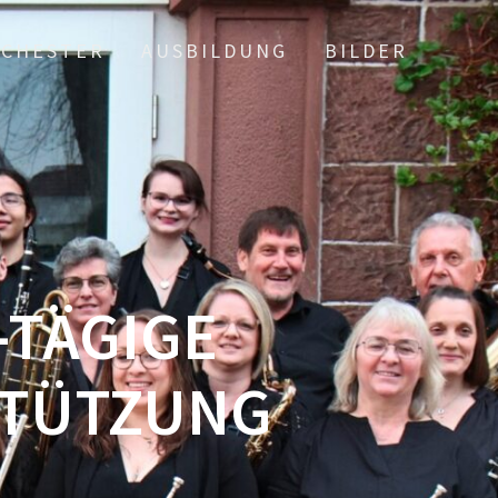
CHESTER
AUSBILDUNG
BILDER
-TÄGIGE
STÜTZUNG