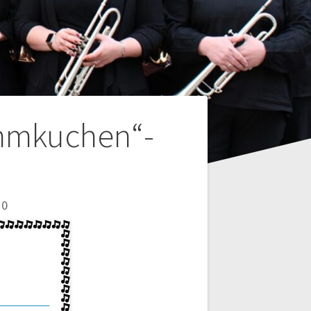
ammkuchen“-
0