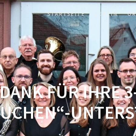
STARTSEITE
VEREIN
OR
 DANK FÜR IHRE 3
UCHEN“-UNTER