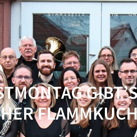
STARTSEITE
VEREIN
OR
STMONTAG GIBT’S
CHER FLAMMKUCH