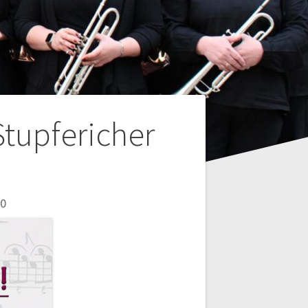
Stupfericher
0