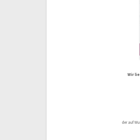
Wir li
der auf W