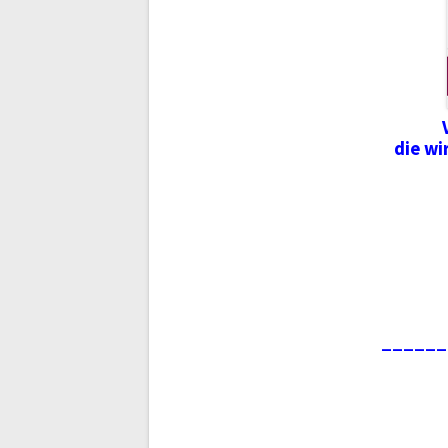
die wi
______