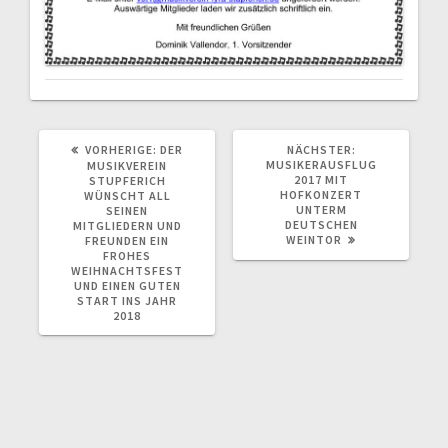
VORHERIGER
NÄCHSTER
VORHERIGE:
DER
NÄCHSTER:
BEITRAG:
BEITRAG:
MUSIKERAUSFLUG
MUSIKVEREIN
2017 MIT
STUPFERICH
HOFKONZERT
WÜNSCHT ALL
UNTERM
SEINEN
DEUTSCHEN
MITGLIEDERN UND
WEINTOR
FREUNDEN EIN
FROHES
WEIHNACHTSFEST
UND EINEN GUTEN
START INS JAHR
2018