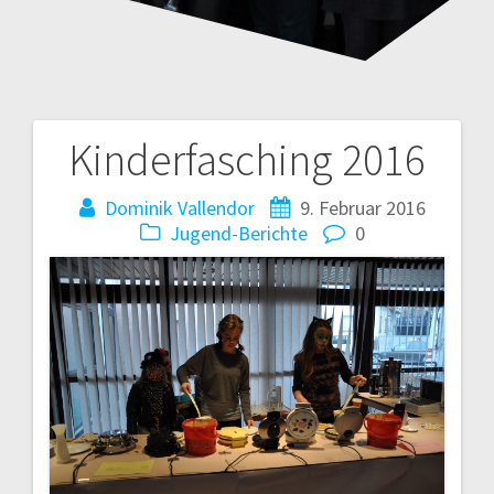
Kinderfasching 2016
Beitragsnavigation
Dominik Vallendor
9. Februar 2016
Jugend-Berichte
0