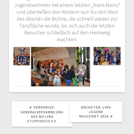
Jugendvertreter mit einem letzten „Narri-Narro“
und überließen den Kindern nun für den Rest
des Abends die Bühne, die schnell wieder zur
Tanzfläche wurde, bis sich auch die letzten
Besucher schließlich auf den Heimweg
machten.
VORHERIGER
NÄCHSTER
VORHERIGE:
NÄCHSTER:
LYRA
BEITRAG:
BEITRAG:
JUGEND
GENERALVERSAMMLUNG
MUSIZIERT 2016
DES MV LYRA
STUPFERICH E.V.